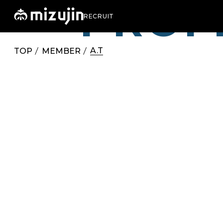
PROF
RECRUIT
A.T
TOP
MEMBER
/
/