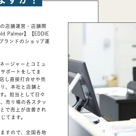
ブランド
ENVIRONMENT
職場環境
プの店舗運営・店舗開
Palmer】【EDDIE
ENTRY
】の３ブランドのショップ運
選考について・エントリー
NEWS
マネージャーとコミュ
るサポートをしてま
お知らせ
店し直接打合せや売
おり、本社と店舗と
企業サイト
す。担当として日々
り、売り場の各スタッ
ことで売上が改善され
感じてます。
いますので、全国各地