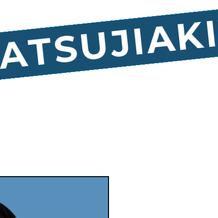
AKI
TSUJI
A