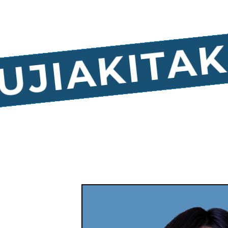
AKITAK
UJI