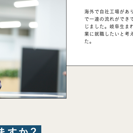
海外で自社工場があ
で一連の流れができ
じました。岐阜生ま
業に就職したいと考
TOP
た。
トップ
COMPANY
会社紹介
WORKS
仕事紹介
MEMBER
社員紹介
BRAND
ますか？