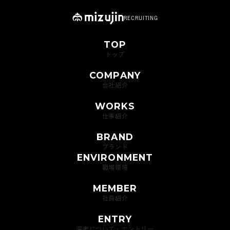
RECRUITING
メール・伝票チェック
予算・受注管理
毎朝出勤すると、まずメール
予算に向けてどんな商品を販
TOP
と伝票のチェックをします。
売し受注を取るかを考えま
トップ
企画立案資料の作成
商品サンプルの作成
取引先からの依頼に応じて、
す。これは自分の発想力によ
COMPANY
商品の納品や出荷の指示を行
って無限の可能性が広がる面
シーズン毎に新しい企画商品
お客様に提案するために、企
会社紹介
います。営業は取引先と直接
白い仕事です。チームでアイ
を提案できる資料を作成しま
画した商品のサンプル作成依
やりとりする立場なので、信
デアを出し合い企画を組み立
WORKS
す。つまり商品の説明書で
頼をします。縫製工場に対し
頼関係を築くことを大切にし
てた結果、予算を達成できた
仕事紹介
す。商品特性、アピールポイ
て指示通り仕上がるように生
ています。
時の喜びは格別です。
ントなどお客様に分かりやす
地やスペックなど細かく指示
店舗運営
オンラインストア運営
BRAND
いように作ります。
します。
ブランド
水甚が運営する各ブランドシ
公式オンラインストアを始
ENVIRONMENT
ョップで、お客様へ商品提
め、各種オンラインショッピ
職場環境
案・販売。店舗と本部が密に
ングモールへ出店・運営を行
連携し、円滑に運営を行って
っています。
MEMBER
います。
社員紹介
商談準備・打ち合わせ
商談・出張
ENTRY
本生産仕様書の作成
OEM商品の生産
商談に向けて、必要なサンプ
プレゼンを通して日々の準備
選考について・エントリー