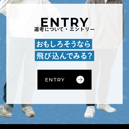
自分のアイデアでゼロから何かを創造する面白さと、
お客様との信頼関係を築く楽しさを味わえる仕事で
ENTRY
す。歴史ある会社の自社商品に自信を持ってお客様に
#「ワクワクする服」を提供するために
伝える事が出来たり、自分の好きなファッションをお
選考について・エントリー
#新しい提案を考える毎日
客様に伝えることで、トレンドを作り出すことも可能
です。また、会社内では営業がハブとなり、他の部署
トレンドや消費の動向を見極め、ゼロから企画提案や
おもしろそうなら
とも連携していくことがやりがいにつながります。営
商品開発をするクリエイティブな仕事です。常にアン
#毎日が挑戦と成長で
業は、自分の成長とお客様の満足を同時に実現できる
飛び込んでみる？
テナを張って情報収集をし、アイディアの詰まったオ
素晴らしい仕事です。
#新しい自分に出会える
リジナリティある企画を立案していきます。自分の企
画した商品が店頭に並ぶだけで、言いようのない感動
店舗やオンラインストアを通してお客様と繋がり、業
があります。また、自分が手掛けた商品や仕掛けによ
ENTRY
務の向上に努めています。マルチタスクで仕事に取り
って売上が向上すると大きなやりがいを感じます。
組み、チーム全体で協力し、挑戦と学びの日々を大切
にしています。色々な課題に立ち向かいながらも、お
客様との信頼を築き、商品を通じて彩りを提供するこ
とが目指していること。この成長と進化のプロセス
が、私たちの使命であり、より良い未来を築く大切な
一歩となっています。