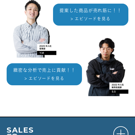
MEMBER
提案した商品が売れ筋に！！
社員紹介
エピソードを見る
BRAND
ブランド
ENVIRONMENT
職場環境
ENTRY
選考について・エントリー
緻密な分析で売上に貢献！！
NEWS
エピソードを見る
お知らせ
企業サイト
SALES