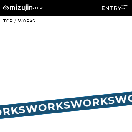
WORKS
仕事紹介
ENTRY
RECRUIT
WORKS
TOP
/
W
WORKS
WORKS
RKS