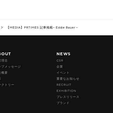
【MEDIA】PRTIMES 記事掲載– Eddie Bauer –
BOUT
NEWS
業理念
CSR
ップメッセージ
企業
社概要
イベント
革
重要なお知らせ
ァクトリー
RECRUIT
EXHIBITION
プレスリリース
ブランド