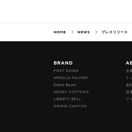
HOME
NEWS
プレスリリース
BRAND
A
FIRST DOWN
企
ARNOLD PALMER
ト
Eddie Bauer
会
HENRY COTTON’S
沿
LIBERTY BELL
フ
GRAND CANYON