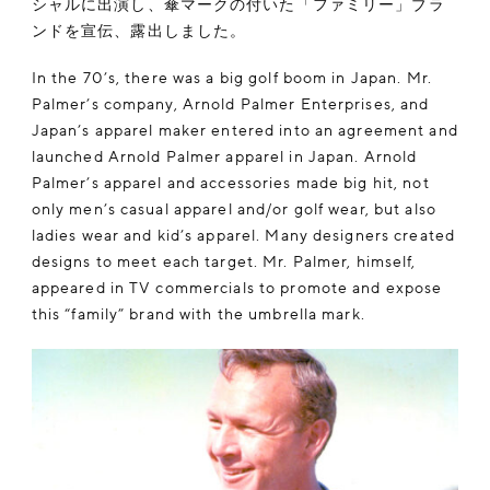
シャルに出演し、傘マークの付いた「ファミリー」ブラ
ンドを宣伝、露出しました。
In the 70’s, there was a big golf boom in Japan. Mr.
Palmer’s company, Arnold Palmer Enterprises, and
Japan’s apparel maker entered into an agreement and
launched Arnold Palmer apparel in Japan. Arnold
Palmer’s apparel and accessories made big hit, not
only men’s casual apparel and/or golf wear, but also
ladies wear and kid’s apparel. Many designers created
designs to meet each target. Mr. Palmer, himself,
appeared in TV commercials to promote and expose
this “family” brand with the umbrella mark.