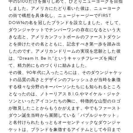
中の$100だけを握りしめて、ひとりニューヨークを目指
しました。アメリカにたどり着いた彼は、ニューヨーク
の街で構想を具体化し、ニュージャージーでFIRST
DOWNの名を冠したブランドを設立しました。そして、
ダウンジャケットでナンバーワンの存在になるという大
きな志と、アメリカンフットボールのファーストダウン
とを掛けたその名とともに、記念すべき第一歩を踏み出
したのです。アメリカンドリームの実現を悲願とした彼
は、“Dream It. Be It.”というキャッチフレーズを掲げ
て、精力的にものづくりに励みました。
その後、90年代に入ったころには、そのダウンジャケッ
トの品質の高さとデザインのフレッシュさが当時を象徴
する様々な分野のキーパーソンたちにも知られるところ
となったのは、ノトーリアス B.I.G.やマイケル・ジャク
ソンといったアイコンたちの胸に、特徴的な山型のロゴ
が散見したことからもうかがえます。中でもファースト
ダウン誕生当時から展開している「バブルジャケット」
と名付けられたもっともオーセンティックなダウンジャ
ケットは、ブランドを象徴するアイテムとして今日まで