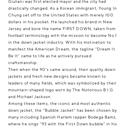
Giuliani was first elected mayor and the city had
drastically changed. As a Korean immigrant, Young In
Chung set off to the United States with merely 100
dollars in his pocket. He launched his brand in New
Jersey and bore the name FIRST DOWN, taken from
football terminology with the mission to become No.1
in the down jacket industry. With his motivation to
manifest the American Dream, the tagline “Dream It.
Be It” came to life as he actively pursued
craftsmanship.
Then when the 90’s came around, their quality down
jackets and fresh new designs became known to
leaders of many fields, which was symbolized by their
mountain-shaped logo worn by The Notorious B.I.G.
and Michael Jackson.
Among these items, the iconic and most authentic
down jacket, the “Bubble Jacket” has been chosen by
many including Spanish Harlem rapper Bodega Bamz,
where he sings “93 with the First Down bubble” in his