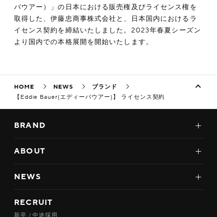
バウアー）」の日本における販売権及びライセンス権を
取得した、伊藤忠商事株式会社と、日本国内におけるラ
イセンス契約を締結いたしました。2023年春夏シーズン
より国内での本格展開を開始いたします。
HOME
NEWS
ブランド
【Eddie Bauer(エディーバウアー)】 ライセンス契約
BRAND
ABOUT
NEWS
RECRUIT
新卒 / 中途採用