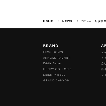
HOME
NEWS
2019年 新規
BRAND
A
FIRST DOWN
企
ARNOLD PALMER
ト
Eddie Bauer
会
HENRY COTTON’S
沿
LIBERTY BELL
フ
GRAND CANYON