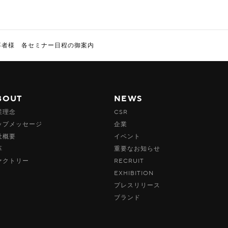
学卒者様 各セミナー日程の御案内
BOUT
NEWS
業理念
CSR
ップメッセージ
企業
社概要
イベント
革
重要なお知らせ
ァクトリー
RECRUIT
EXHIBITION
プレスリリース
ブランド