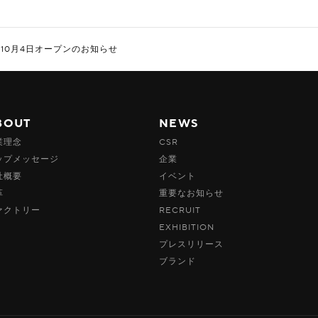
】10月4日オープンのお知らせ
BOUT
NEWS
業理念
CSR
ップメッセージ
企業
社概要
イベント
革
重要なお知らせ
ァクトリー
RECRUIT
EXHIBITION
プレスリリース
ブランド