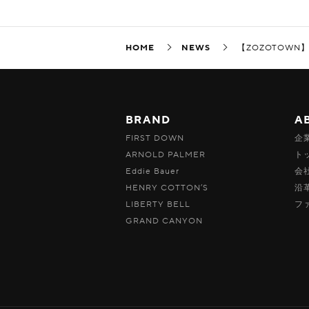
HOME
NEWS
【ZOZOTOWN
BRAND
A
FIRST DOWN
企
ARNOLD PALMER
ト
Eddie Bauer
会
HENRY COTTON’S
沿
LIBERTY BELL
フ
GRAND CANYON